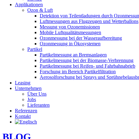
Applikationen
Ozon & Luft
Detektion von Teilentladungen durch Ozonmessu
Luftmessungen aus Flugzeugen und Wetterballons
Messung von Ozonemissionen
Mobile Luftqualitätsmessungen
Ozonmessung bei der Wasseraufbereitung
Ozonmessung in Ökosystemen
Partikel
Partikelmessung an Bremsanlagen
Partikelmessung bei der Biomasse-Verbrennung
Partikelmessung bei Reifen- und Fahrbahnabrieb
Forschung im Bereich Partikelfiltration
Aerosolforschung bei Sprays und Sprühnebelausbr
Leasing
Unternehmen
Über Uns
Jobs
Lieferanten
Referenzen
Kontakt
BLOG