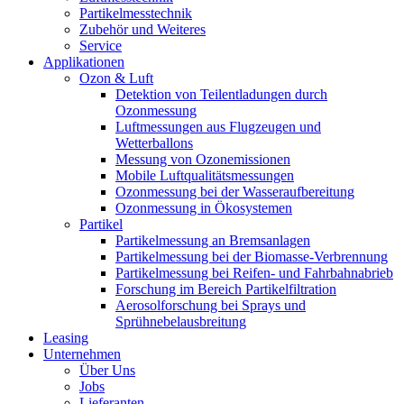
Partikelmesstechnik
Zubehör und Weiteres
Service
Applikationen
Ozon & Luft
Detektion von Teilentladungen durch
Ozonmessung
Luftmessungen aus Flugzeugen und
Wetterballons
Messung von Ozonemissionen
Mobile Luftqualitätsmessungen
Ozonmessung bei der Wasseraufbereitung
Ozonmessung in Ökosystemen
Partikel
Partikelmessung an Bremsanlagen
Partikelmessung bei der Biomasse-Verbrennung
Partikelmessung bei Reifen- und Fahrbahnabrieb
Forschung im Bereich Partikelfiltration
Aerosolforschung bei Sprays und
Sprühnebelausbreitung
Leasing
Unternehmen
Über Uns
Jobs
Lieferanten