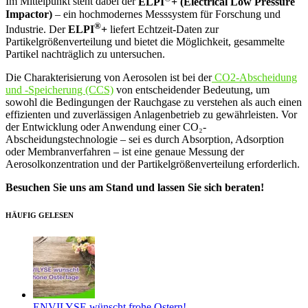
Im Mittelpunkt steht dabei der
ELPI
+ (Electrical Low Pressure
Impactor)
– ein hochmodernes Messsystem für Forschung und
®
Industrie. Der
ELPI
+
liefert Echtzeit‑Daten zur
Partikelgrößenverteilung und bietet die Möglichkeit, gesammelte
Partikel nachträglich zu untersuchen.
Die Charakterisierung von Aerosolen ist bei der
CO2-Abscheidung
und -Speicherung (CCS)
von entscheidender Bedeutung, um
sowohl die Bedingungen der Rauchgase zu verstehen als auch einen
effizienten und zuverlässigen Anlagenbetrieb zu gewährleisten. Vor
der Entwicklung oder Anwendung einer CO₂-
Abscheidungstechnologie – sei es durch Absorption, Adsorption
oder Membranverfahren – ist eine genaue Messung der
Aerosolkonzentration und der Partikelgrößenverteilung erforderlich.
Besuchen Sie uns am Stand und lassen Sie sich beraten!
HÄUFIG GELESEN
ENVILYSE wünscht frohe Ostern!