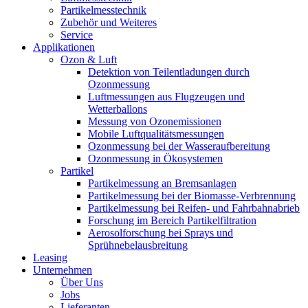
Partikelmesstechnik
Zubehör und Weiteres
Service
Applikationen
Ozon & Luft
Detektion von Teilentladungen durch
Ozonmessung
Luftmessungen aus Flugzeugen und
Wetterballons
Messung von Ozonemissionen
Mobile Luftqualitätsmessungen
Ozonmessung bei der Wasseraufbereitung
Ozonmessung in Ökosystemen
Partikel
Partikelmessung an Bremsanlagen
Partikelmessung bei der Biomasse-Verbrennung
Partikelmessung bei Reifen- und Fahrbahnabrieb
Forschung im Bereich Partikelfiltration
Aerosolforschung bei Sprays und
Sprühnebelausbreitung
Leasing
Unternehmen
Über Uns
Jobs
Lieferanten