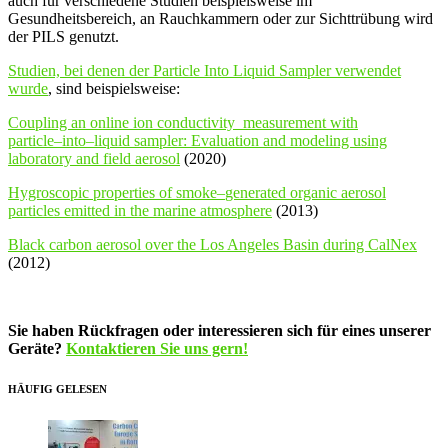
auch für verschiedene Studien beispielsweise im
Gesundheitsbereich, an Rauchkammern oder zur Sichttrübung wird
der PILS genutzt.
Studien, bei denen der Particle Into Liquid Sampler verwendet
wurde
, sind beispielsweise:
Coupling an online ion conductivity
measurement with
particle
–
into
–
liquid sampler: Evaluation and modeling using
laboratory and field aerosol
(2020)
Hygroscopic properties of
smok
e
–
generated organic aerosol
particles
emitted in the marine atmosphere
(2013)
Black carbon aerosol over the Los Angeles Basin during CalNex
(2012)
Sie haben Rückfragen oder interessieren sich für eines unserer
Geräte?
Kontaktieren Sie uns gern!
HÄUFIG GELESEN